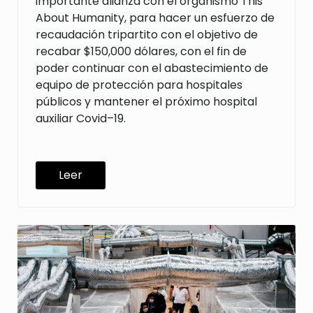
importante alianza con el organismo This
About Humanity, para hacer un esfuerzo de
recaudación tripartito con el objetivo de
recabar
$150,000 dó
lares,
con el fin de
poder continuar con el abastecimiento de
equipo
de protección para hospitales
p
ú
blicos
y mantener el pró
ximo hospital
auxiliar Covid
–
19.
Leer