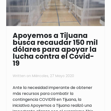
Apoyemos a Tijuana
busca recaudar 150 mil
dólares para apoyar la
lucha contra el Covid-
19
Written on
Miércoles, 27 Mayo 2020
Ante la necesidad imperante de obtener
m
á
s recursos para combatir la
contingencia
COVID19 en Tijuana, l
a
iniciativa Apoyemos a Tijuana realiz
ó
una