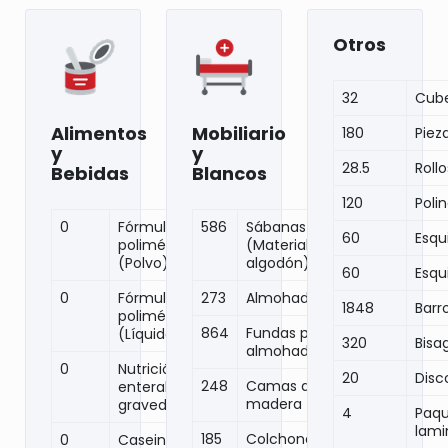
Otros
32
Cube
Alimentos
Mobiliario
180
Pieza
y
y
28.5
Rollo
Bebidas
Blancos
120
Poli
0
Fórmula
586
Sábanas
60
Esqui
polimérica
(Material
(Polvo)
algodón)
60
Esqu
0
Fórmula
273
Almohadas
1848
Barr
polimérica
864
Fundas para
(Líquida)
320
Bisa
almohadas
0
Nutrición
20
Disc
248
Camas de
enteral por
madera
gravedad
4
Paqu
lam
185
Colchonetas
0
Caseinato de