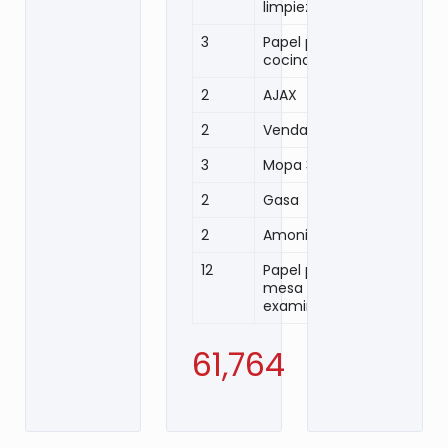
limpieza
3
Papel para
cocina
2
AJAX
2
Venda
3
Mopa 36´´
2
Gasa
2
Amoniaco
12
Papel para
mesa de
examinación
61,764