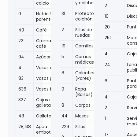
y colchones
calcio
2
Disc
31
Protector
0
Nutrición
10
Disc
colchón
parenteral
20
Punt
2
Sillas de
49
Café
ruedas
251
Mate
22
Crema para
cons
19
Camillas
café
4
Caja
5
Camas
94
Azúcar
médicas
24
Lona
4
Vasos carton
publi
8
Calcetines
83
Vasos papel
(Pares)
6
Panta
para
636
Vasos foam
9
Ropa
(Bolsas)
4
Caja
327
Cajas de
galletas
8
Carpas
2
Serv
48
Galleta casera
44
Mesas
1
Serv
mark
28,138
Agua
229
Sillas
embotellada
17
Acce