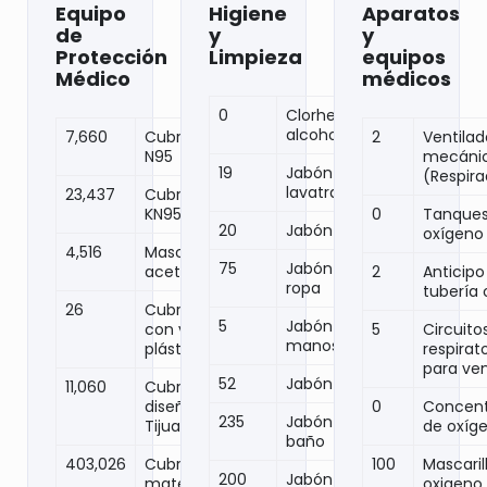
Equipo
Higiene
Aparatos
de
y
y
Protección
Limpieza
equipos
Médico
médicos
0
Clorhexidina de
alcohol
7,660
Cubrebocas
2
Ventilad
N95
mecáni
19
Jabón
(Respira
lavatrastes
23,437
Cubrebocas
KN95
0
Tanques
20
Jabón líquido
oxígeno
4,516
Mascarillas de
75
Jabón para
acetato
2
Anticipo
ropa
tubería
26
Cubrebocas
5
Jabón para
con visor de
5
Circuito
manos
plástico
respirat
para ven
52
Jabón cuerpo
11,060
Cubreboca
diseño Apoyo a
0
Concent
235
Jabón para
Tijuana
de oxíg
baño
403,026
Cubrebocas
100
Mascaril
200
Jabón
material fieltro
oxigeno