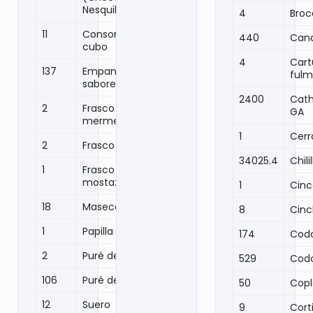
Nesquik)
4
Broc
11
Consomé pollo
440
Cana
cubo
4
Car
137
Empanadas
fulm
sabores
2400
Cath
2
Frasco
GA
mermelada
1
Cerr
2
Frasco mole
34025.4
Chil
1
Frasco
mostaza
1
Cinc
18
Maseca
8
Cinc
1
Papilla Gerber
174
Cod
2
Puré de papa
529
Cod
106
Puré de tomate
50
Copl
12
Suero
9
Cort