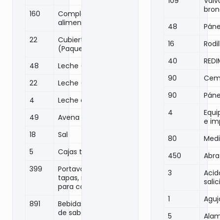
109
Válv
bro
160
Complementos
alimenticios
48
Páne
22
Cubiertos
16
Rodil
(Paquetes)
40
REDI
48
Leche (Litros)
90
Ceme
22
Leche (Polvo)
90
Páne
4
Leche en lata
4
Equi
49
Avena
e im
18
Sal
80
Med
5
Cajas té
450
Abr
399
Portavasos,
3
Acid
tapas, mangas
sali
para café
1
Aguja
891
Bebidas y agua
de sabor
5
Ala