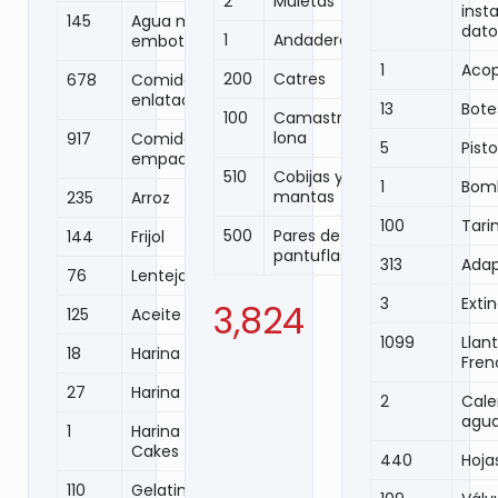
2
Muletas
inst
145
Agua mineral
dato
1
Andaderas
embotellada
1
Acop
200
Catres
678
Comida
enlatada
13
Bote
100
Camastros
lona
917
Comida
5
Pist
empaquetada
510
Cobijas y
1
Bomb
mantas
235
Arroz
100
Tari
500
Pares de
144
Frijol
pantuflas
313
Adap
76
Lentejas
3
Exti
3,824
125
Aceite
1099
Llan
18
Harina de maíz
Fren
27
Harina Trigo
2
Cale
agu
1
Harina Hot
Cakes
440
Hoja
110
Gelatina