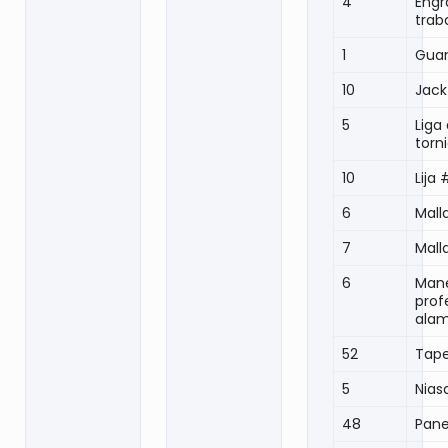
4
Engr
traba
1
Guan
10
Jack
5
Liga
torn
10
Lija
6
Mall
7
Mall
6
Mane
prof
alam
52
Tap
5
Nias
48
Pane