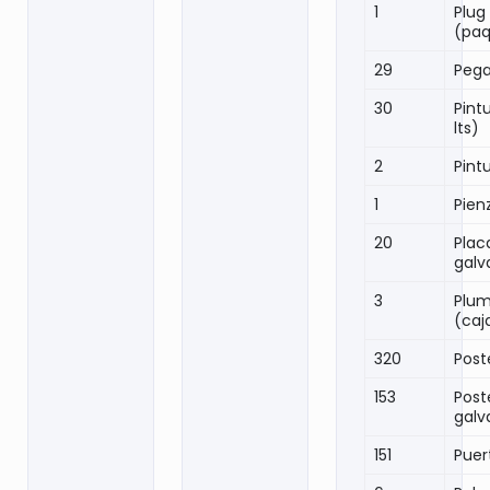
1
Plug
(pa
29
Peg
30
Pint
lts)
2
Pint
1
Pien
20
Plac
galv
3
Plum
(caj
320
Post
153
Post
galv
151
Puer