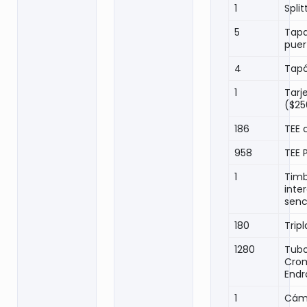
1
Spli
5
Tapa
puer
4
Tap
1
Tarj
($25
186
TEE 
958
TEE 
1
Tim
inte
senc
180
Trip
1280
Tubo
Cro
Endr
1
Cáma