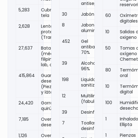
antiseptico
reservor
5,283
Cubrebocas
30
Jabón en polvo
tela
60
Oxímetr
digitales
8
Jabonera de
2,628
Lentes
aluminio
protector
10
Salidas 
(Transparente)
oxigeno
452
Gel
antibacterial al
27,637
Batas
50
Tomas 
70%
(médicas,
oxígeno 
filipinas, tela,
Chemet
39
Alcohol etílico
lab, quirurgica)
96%
80
Termóm
415,864
Guantes
oral
198
Liquido
desechables
sanitizante
10
Termóm
(Piezas) (Nitrilo
digital
y látex)
12
Multilimpiadores
(fabuloso)
100
Humidif
24,420
Gorros
desecha
quirúrgicos
39
Desinfectantes
1
Inhalado
7,185
Overoles
7
Toallas
Ellipta
desechables
desinfectantes
1
Pienzas
1,126
Overoles Tyvek