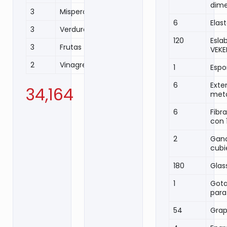
dim
3
Misperos (kg)
6
Elas
3
Verduras
120
Esla
3
Frutas
VEKE
2
Vinagre (Litros)
1
Espo
6
Exte
34,164
meta
6
Fibr
con 
2
Ganc
cubi
180
Glas
1
Gota
para
54
Gra