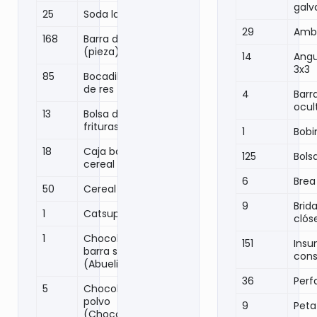
galv
25
Soda lata
29
Amb
168
Barra de cereal
(pieza)
14
Angu
3x3
85
Bocadillo carne
de res
4
Barr
ocul
13
Bolsa de
frituras
1
Bobi
18
Caja barra de
125
Bols
cereal
6
Brea
50
Cereal (caja)
9
Brid
1
Catsup
clós
1
Chocolate en
151
Ins
barra soluble
cons
(Abuelita)
36
Perfa
5
Chocolate en
polvo
9
Petat
(Chocomilk,