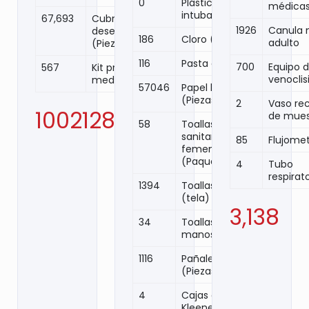
0
Plástico para
médica
intubación
67,693
Cubre zapatos
1926
Canula 
desechables
186
Cloro (Botes)
adulto
(Piezas)
116
Pasta dental
700
Equipo 
567
Kit protección
venoclis
medica
57046
Papel higiénico
(Piezas)
2
Vaso re
1002128
de mue
58
Toallas
sanitarias
85
Flujome
femeninas
(Paquetes)
4
Tubo
respirat
1394
Toallas de baño
(tela)
3,138
34
Toallas papel
manos
1116
Pañales
(Piezas)
4
Cajas de
Kleenex