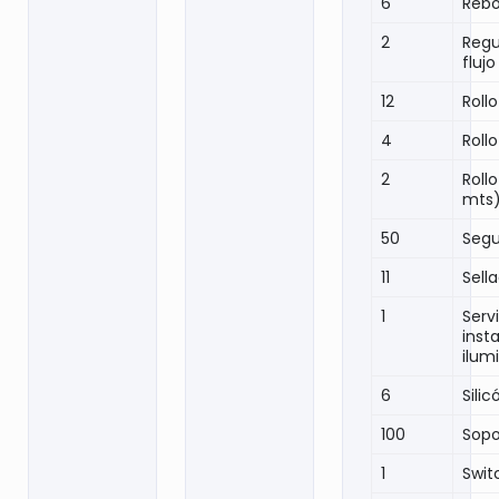
6
Reb
2
Regu
fluj
12
Rollo
4
Rollo
2
Roll
mts
50
Segu
11
Sell
1
Serv
inst
ilum
6
Sili
100
Sopo
1
Swit