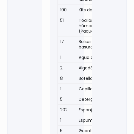
100
Kits de higiene
51
Toallas
húmedas
(Paquetes)
17
Bolsas para
basura
1
Agua oxigenada
2
Algodón
8
Botella de pinol
1
Cepillo dental
5
Detergente
202
Esponjas
1
Espuma afeitar
5
Guante látex