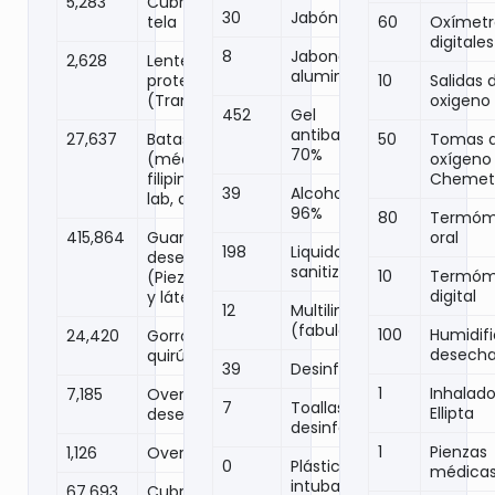
5,283
Cubrebocas
30
Jabón en polvo
tela
60
Oxímetr
digitales
8
Jabonera de
2,628
Lentes
aluminio
protector
10
Salidas 
(Transparente)
oxigeno
452
Gel
antibacterial al
27,637
Batas
50
Tomas 
70%
(médicas,
oxígeno 
filipinas, tela,
Chemet
39
Alcohol etílico
lab, quirurgica)
96%
80
Termóm
415,864
Guantes
oral
198
Liquido
desechables
sanitizante
10
Termóm
(Piezas) (Nitrilo
digital
y látex)
12
Multilimpiadores
(fabuloso)
100
Humidif
24,420
Gorros
desecha
quirúrgicos
39
Desinfectantes
1
Inhalado
7,185
Overoles
7
Toallas
Ellipta
desechables
desinfectantes
1
Pienzas
1,126
Overoles Tyvek
0
Plástico para
médica
intubación
67,693
Cubre zapatos