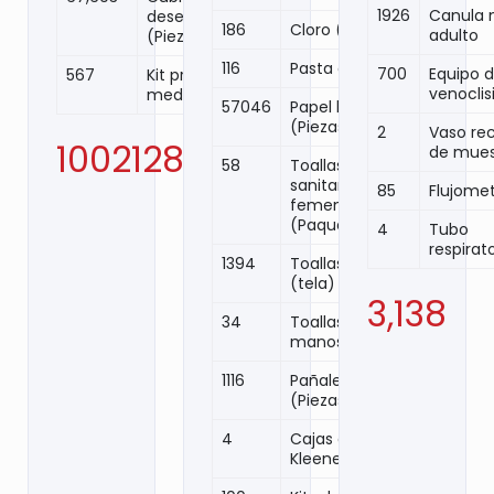
1926
Canula 
desechables
186
Cloro (Botes)
adulto
(Piezas)
116
Pasta dental
700
Equipo 
567
Kit protección
venoclis
medica
57046
Papel higiénico
(Piezas)
2
Vaso re
1002128
de mue
58
Toallas
sanitarias
85
Flujome
femeninas
(Paquetes)
4
Tubo
respirat
1394
Toallas de baño
(tela)
3,138
34
Toallas papel
manos
1116
Pañales
(Piezas)
4
Cajas de
Kleenex