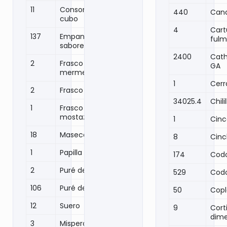
11
Consomé pollo
440
Cana
cubo
4
Car
137
Empanadas
fulm
sabores
2400
Cath
2
Frasco
GA
mermelada
1
Cerr
2
Frasco mole
34025.4
Chil
1
Frasco
mostaza
1
Cinc
18
Maseca
8
Cinc
1
Papilla Gerber
174
Cod
2
Puré de papa
529
Cod
106
Puré de tomate
50
Copl
12
Suero
9
Cort
dim
3
Misperos (kg)