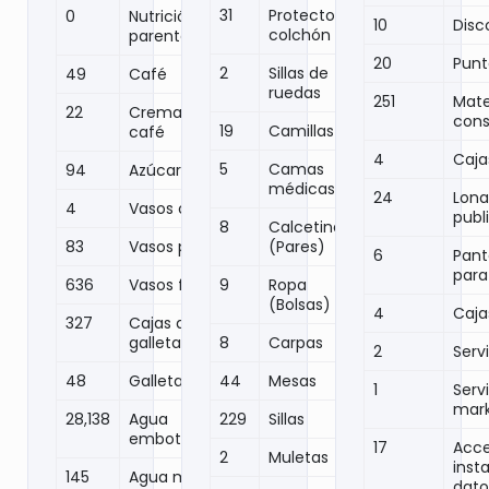
31
Protector
0
Nutrición
10
Disc
colchón
parenteral
20
Punt
2
Sillas de
49
Café
ruedas
251
Mate
22
Crema para
cons
19
Camillas
café
4
Caja
5
Camas
94
Azúcar
médicas
24
Lona
4
Vasos carton
publi
8
Calcetines
83
Vasos papel
(Pares)
6
Panta
para
636
Vasos foam
9
Ropa
(Bolsas)
4
Caja
327
Cajas de
galletas
8
Carpas
2
Serv
48
Galleta casera
44
Mesas
1
Serv
mark
28,138
Agua
229
Sillas
embotellada
17
Acce
2
Muletas
inst
145
Agua mineral
dato