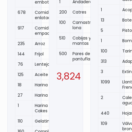
1
Andaderas
embotellada
1
Acop
200
Catres
678
Comida
enlatada
13
Bote
100
Camastros
lona
917
Comida
5
Pist
empaquetada
510
Cobijas y
1
Bomb
mantas
235
Arroz
100
Tari
500
Pares de
144
Frijol
pantuflas
313
Adap
76
Lentejas
3
Exti
3,824
125
Aceite
1099
Llan
18
Harina de maíz
Fren
27
Harina Trigo
2
Cale
agu
1
Harina Hot
Cakes
440
Hoja
110
Gelatina
109
Válv
bro
160
Complementos