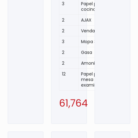
3
Papel para
cocina
2
AJAX
2
Venda
3
Mopa 36´´
2
Gasa
2
Amoniaco
12
Papel para
mesa de
examinación
61,764