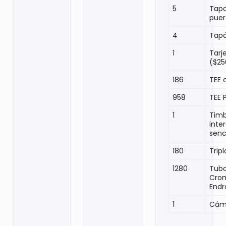
5
Tapa
puer
4
Tap
1
Tarj
($25
186
TEE 
958
TEE 
1
Tim
inte
senc
180
Trip
1280
Tubo
Cro
Endr
1
Cáma