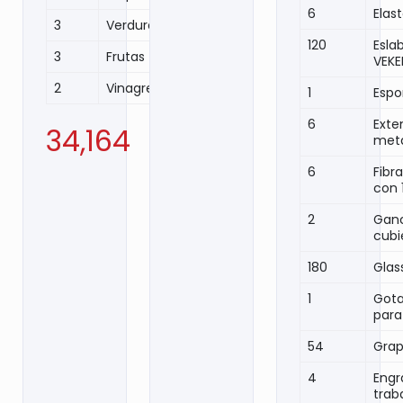
6
Elas
3
Verduras
120
Esla
3
Frutas
VEKE
2
Vinagre (Litros)
1
Espo
6
Exte
34,164
meta
6
Fibr
con 
2
Ganc
cubi
180
Glas
1
Gota
para
54
Gra
4
Engr
traba