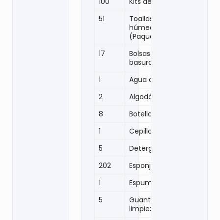
100
Kits de higiene
51
Toallas
húmedas
(Paquetes)
17
Bolsas para
basura
1
Agua oxigenada
2
Algodón
8
Botella de pinol
1
Cepillo dental
5
Detergente
202
Esponjas
1
Espuma afeitar
5
Guante látex
limpieza