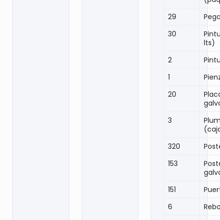
29
Peg
30
Pint
lts)
2
Pint
1
Pien
20
Plac
galv
3
Plum
(caj
320
Post
153
Post
galv
151
Puer
6
Reb