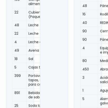
alimenticios
48
Páne
22
Cubiertos
16
Rodil
(Paquetes)
40
REDI
48
Leche (Litros)
90
Ceme
22
Leche (Polvo)
90
Páne
4
Leche en lata
4
Equi
49
Avena
e im
18
Sal
80
Med
5
Cajas té
450
Abr
399
Portavasos,
3
Acid
tapas, mangas
sali
para café
1
Aguja
891
Bebidas y agua
de sabor
5
Ala
galv
25
Soda lata