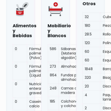
Otros
32
Cube
Alimentos
Mobiliario
180
Pieza
y
y
28.5
Rollo
Bebidas
Blancos
120
Poli
0
Fórmula
586
Sábanas
60
Esqui
polimérica
(Material
(Polvo)
algodón)
60
Esqu
0
Fórmula
273
Almohadas
1848
Barr
polimérica
864
Fundas para
(Líquida)
320
Bisa
almohadas
0
Nutrición
20
Disc
248
Camas de
enteral por
madera
gravedad
4
Paqu
lam
185
Colchonetas
0
Caseinato de
y colchones
calcio
2
Disc