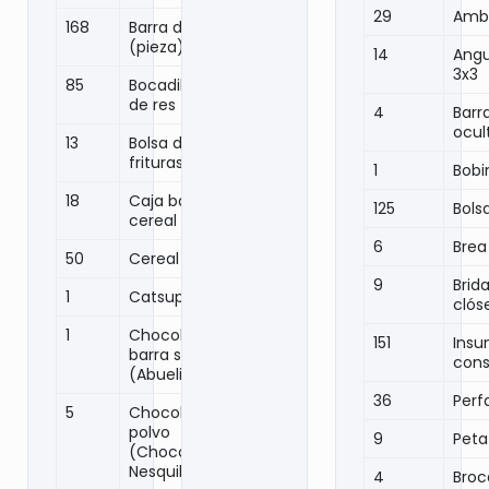
29
Amb
168
Barra de cereal
(pieza)
14
Angu
3x3
85
Bocadillo carne
de res
4
Barr
ocul
13
Bolsa de
frituras
1
Bobi
18
Caja barra de
125
Bols
cereal
6
Brea
50
Cereal (caja)
9
Brid
1
Catsup
clós
1
Chocolate en
151
Ins
barra soluble
cons
(Abuelita)
36
Perfa
5
Chocolate en
polvo
9
Petat
(Chocomilk,
Nesquik)
4
Broc