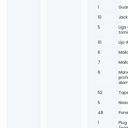
1
Guan
10
Jack
5
Liga
torn
10
Lija
6
Mall
7
Mall
6
Mane
prof
alam
52
Tap
5
Nias
48
Pane
1
Plug
(pa