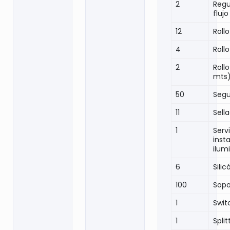
2
Regu
fluj
12
Rollo
4
Rollo
2
Roll
mts
50
Segu
11
Sell
1
Serv
inst
ilum
6
Sili
100
Sopo
1
Swit
1
Spli