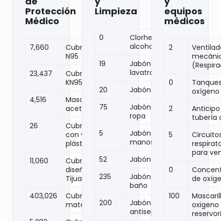
de
y
y
Protección
Limpieza
equipos
Médico
médicos
0
Clorhexidina de
alcohol
7,660
Cubrebocas
2
Ventilad
N95
mecáni
19
Jabón
(Respira
lavatrastes
23,437
Cubrebocas
KN95
0
Tanques
20
Jabón líquido
oxígeno
4,516
Mascarillas de
75
Jabón para
acetato
2
Anticipo
ropa
tubería
26
Cubrebocas
5
Jabón para
con visor de
5
Circuito
manos
plástico
respirat
para ven
52
Jabón cuerpo
11,060
Cubreboca
diseño Apoyo a
0
Concent
235
Jabón para
Tijuana
de oxíg
baño
403,026
Cubrebocas
100
Mascaril
200
Jabón
material fieltro
oxigeno
antiseptico
reservor